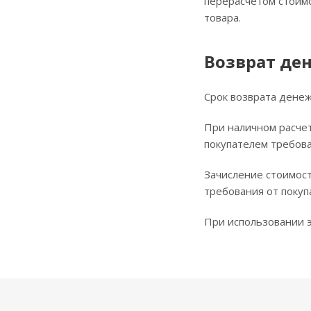
перерасчётом стоимо
товара.
Возврат де
Срок возврата денеж
При наличном расчет
покупателем требова
Зачисление стоимост
требования от покуп
При использовании э