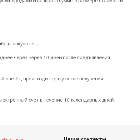
упли-продажи и возврата суммы в размере стоимости
брал покупатель.
зднее через через 10 дней после предъявления
ый расчёт, происходит сразу после получения
лектронный счёт в течение 10 календарных дней.
Наши контакты
убрик для