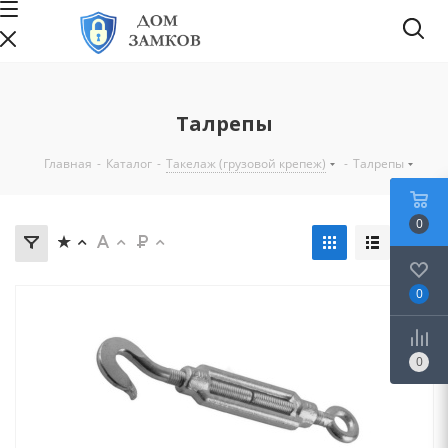
Талрепы
Главная
-
Каталог
-
Такелаж (грузовой крепеж)
-
Талрепы
0
0
0