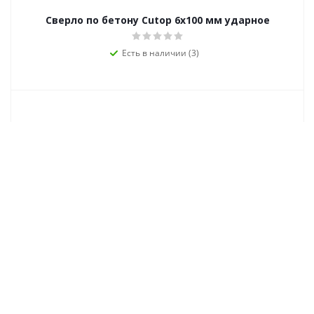
Сверло по бетону Cutop 6х100 мм ударное
Есть в наличии (3)
Сверло победит. FIT 6х100 мм ударное, 3-хгран.
хвостовик (д/бетона, кирпича)
Есть в наличии (1)