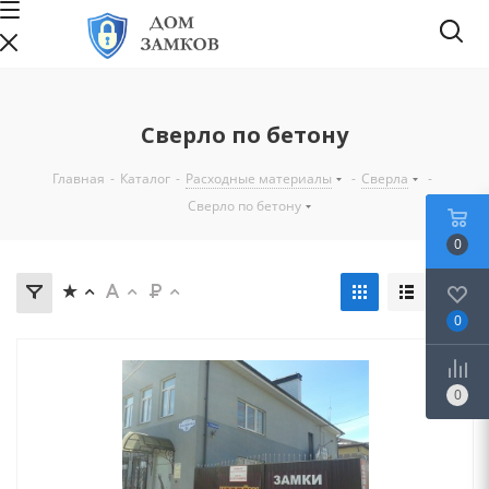
Сверло по бетону
Главная
-
Каталог
-
Расходные материалы
-
Сверла
-
Сверло по бетону
0
0
0