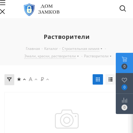
Растворители
Главная
-
Каталог
-
Строительная химия
-
Эмали, краски, растворители
-
Растворители
0
0
0