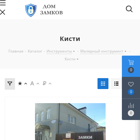
Кисти
Главная
-
Каталог
-
Инструменты
-
Малярный инструмент
-
Кисти
0
0
0