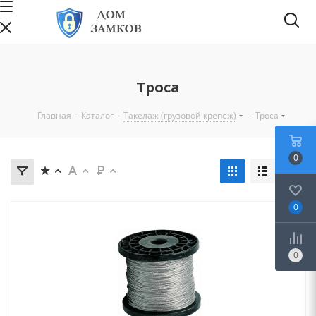
Троса
Главная
-
Каталог
-
Такелаж (грузовой крепеж)
-
Троса
0
0
0