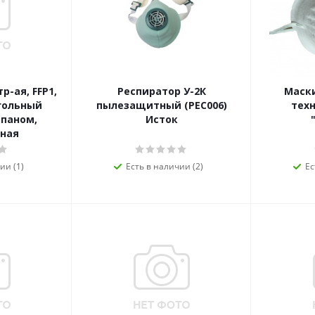
-ая, FFP1,
Респиратор У-2К
Маски
угольный
пылезащитный (РЕС006)
техн
апаном,
Исток
ная
ии (1)
Есть в наличии (2)
Ес