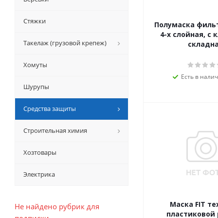
Стяжки
Полумаска фильтр
4-х слойная, с 
Такелаж (грузовой крепеж)
складн
Хомуты
Есть в налич
Шурупы
Средства защиты
Строительная химия
Хозтовары
Электрика
Маска FIT те
Не найдено рубрик для
пластиковой