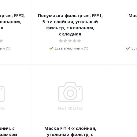
-ая, FFP2,
Полумаска фильтр-ая, FFP1,
Мас
клапаном,
5-ти слойная, угольный
ая
фильтр, с клапаном,
складная
ии (1)
Есть в наличии (1)
Ес
хнич. с
Маска FIT 4-х слойная,
 рамкой
угольный фильтр, с