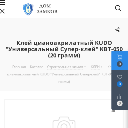
Клей цианоакрилатный KUDO
"Универсальный Супер-клей" KBT-050
(20 грамм)
0
Главная
-
Каталог
-
Строительная химия
-
КЛЕЙ
-
Клей
цианоакрилатный KUDO "Универсальный Супер-клей" KBT-050 (20
грамм)
0
0