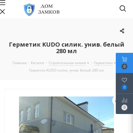
Герметик KUDO силик. унив. белый
280 мл
Главная
-
Каталог
-
Строительная химия
-
Герметики
-
0
Герметик KUDO силик. унив. белый 280 мл
0
0