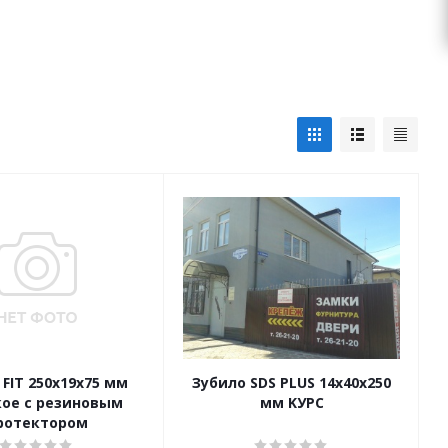
 FIT 250х19х75 мм
Зубило SDS PLUS 14х40х250
ое с резиновым
мм KУРС
ротектором