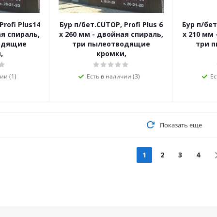
Profi Plus14
Бур п/бет.CUTOP, Profi Plus 6
Бур п/бет
ая спираль,
x 260 мм - двойная спираль,
x 210 мм
одящие
три пылеотводящие
три 
,
кромки,
ии (1)
Есть в наличии (3)
Ес
Показать еще
1
2
3
4