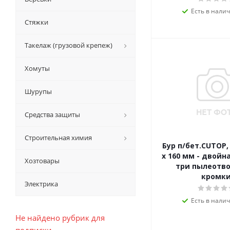
Есть в налич
Стяжки
Такелаж (грузовой крепеж)
Хомуты
Шурупы
Средства защиты
Строительная химия
Бур п/бет.CUTOP, 
x 160 мм - двойн
Хозтовары
три пылеотв
кромки
Электрика
Есть в налич
Не найдено рубрик для