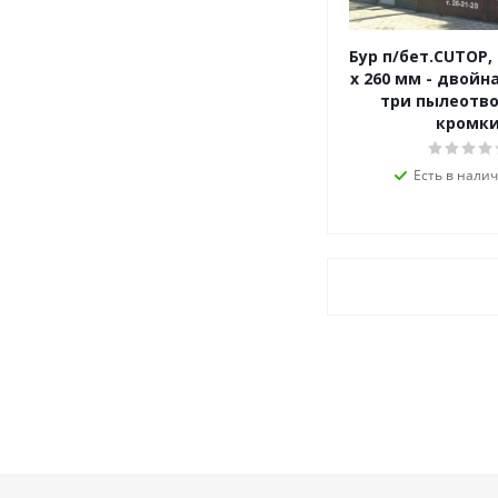
Бур п/бет.CUTOP, 
x 260 мм - двойн
три пылеотв
кромки
Есть в налич