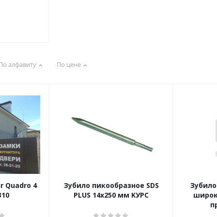
По алфавиту
По цене
r Quadro 4
Зубило пикообразное SDS
Зубило
 8х310
PLUS 14х250 мм KУРС
широк
п