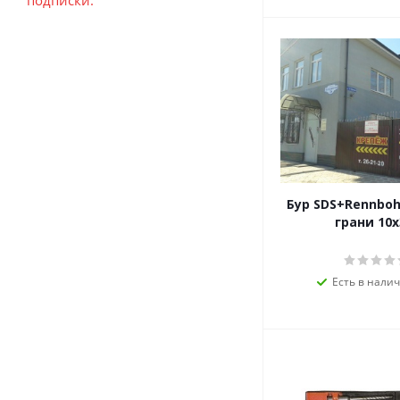
подписки.
Бур SDS+Rennboh
грани 10х
Есть в налич